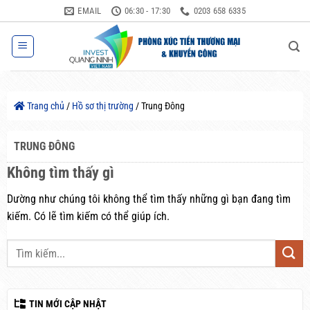
Bỏ
EMAIL
06:30 - 17:30
0203 658 6335
qua
nội
dung
Trang chủ
/
Hồ sơ thị trường
/
Trung Đông
TRUNG ĐÔNG
Không tìm thấy gì
Dường như chúng tôi không thể tìm thấy những gì bạn đang tìm
kiếm. Có lẽ tìm kiếm có thể giúp ích.
TIN MỚI CẬP NHẬT