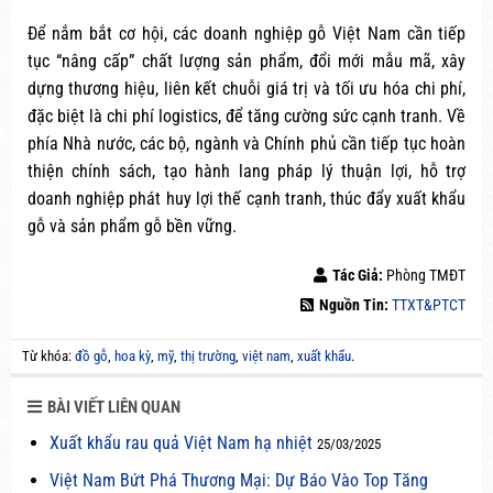
Để nắm bắt cơ hội, các doanh nghiệp gỗ Việt Nam cần tiếp
tục “nâng cấp” chất lượng sản phẩm, đổi mới mẫu mã, xây
dựng thương hiệu, liên kết chuỗi giá trị và tối ưu hóa chi phí,
đặc biệt là chi phí logistics, để tăng cường sức cạnh tranh. Về
phía Nhà nước, các bộ, ngành và Chính phủ cần tiếp tục hoàn
thiện chính sách, tạo hành lang pháp lý thuận lợi, hỗ trợ
doanh nghiệp phát huy lợi thế cạnh tranh, thúc đẩy xuất khẩu
gỗ và sản phẩm gỗ bền vững.
Tác Giả:
Phòng TMĐT
Nguồn Tin:
TTXT&PTCT
Từ khóa:
đồ gỗ
,
hoa kỳ
,
mỹ
,
thị trường
,
việt nam
,
xuất khẩu
.
BÀI VIẾT LIÊN QUAN
Xuất khẩu rau quả Việt Nam hạ nhiệt
25/03/2025
Việt Nam Bứt Phá Thương Mại: Dự Báo Vào Top Tăng