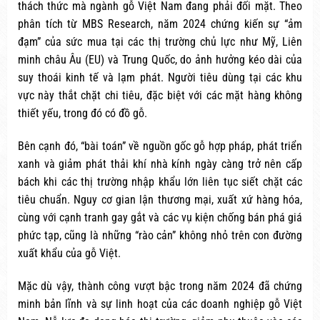
thách thức mà ngành gỗ Việt Nam đang phải đối mặt. Theo
phân tích từ MBS Research, năm 2024 chứng kiến sự “ảm
đạm” của sức mua tại các thị trường chủ lực như Mỹ, Liên
minh châu Âu (EU) và Trung Quốc, do ảnh hưởng kéo dài của
suy thoái kinh tế và lạm phát. Người tiêu dùng tại các khu
vực này thắt chặt chi tiêu, đặc biệt với các mặt hàng không
thiết yếu, trong đó có đồ gỗ.
Bên cạnh đó, “bài toán” về nguồn gốc gỗ hợp pháp, phát triển
xanh và giảm phát thải khí nhà kính ngày càng trở nên cấp
bách khi các thị trường nhập khẩu lớn liên tục siết chặt các
tiêu chuẩn. Nguy cơ gian lận thương mại, xuất xứ hàng hóa,
cùng với cạnh tranh gay gắt và các vụ kiện chống bán phá giá
phức tạp, cũng là những “rào cản” không nhỏ trên con đường
xuất khẩu của gỗ Việt.
Mặc dù vậy, thành công vượt bậc trong năm 2024 đã chứng
minh bản lĩnh và sự linh hoạt của các doanh nghiệp gỗ Việt