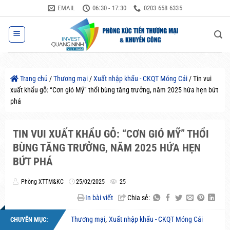
Bỏ
EMAIL
06:30 - 17:30
0203 658 6335
qua
nội
dung
Trang chủ
/
Thương mại
/
Xuất nhập khẩu - CKQT Móng Cái
/
Tin vui
xuất khẩu gỗ: “Cơn gió Mỹ” thổi bùng tăng trưởng, năm 2025 hứa hẹn bứt
phá
TIN VUI XUẤT KHẨU GỖ: “CƠN GIÓ MỸ” THỔI
BÙNG TĂNG TRƯỞNG, NĂM 2025 HỨA HẸN
BỨT PHÁ
Phòng XTTM&KC
25/02/2025
25
In bài viết
Chia sẻ:
,
Thương mại
Xuất nhập khẩu - CKQT Móng Cái
CHUYÊN MỤC: