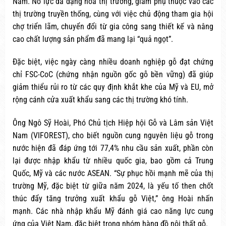
Nam. Nỗ lực đa dạng hóa thị trường, giảm phụ thuộc vào các
thị trường truyền thống, cùng với việc chủ động tham gia hội
chợ triển lãm, chuyển đổi từ gia công sang thiết kế và nâng
cao chất lượng sản phẩm đã mang lại “quả ngọt”.
Đặc biệt, việc ngày càng nhiều doanh nghiệp gỗ đạt chứng
chỉ FSC-CoC (chứng nhận nguồn gốc gỗ bền vững) đã giúp
giảm thiểu rủi ro từ các quy định khắt khe của Mỹ và EU, mở
rộng cánh cửa xuất khẩu sang các thị trường khó tính.
Ông Ngô Sỹ Hoài, Phó Chủ tịch Hiệp hội Gỗ và Lâm sản Việt
Nam (VIFOREST), cho biết nguồn cung nguyên liệu gỗ trong
nước hiện đã đáp ứng tới 77,4% nhu cầu sản xuất, phần còn
lại được nhập khẩu từ nhiều quốc gia, bao gồm cả Trung
Quốc, Mỹ và các nước ASEAN. “Sự phục hồi mạnh mẽ của thị
trường Mỹ, đặc biệt từ giữa năm 2024, là yếu tố then chốt
thúc đẩy tăng trưởng xuất khẩu gỗ Việt,” ông Hoài nhấn
mạnh. Các nhà nhập khẩu Mỹ đánh giá cao năng lực cung
ứng của Việt Nam, đặc biệt trong nhóm hàng đồ nội thất gỗ.