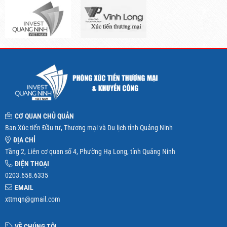
CƠ QUAN CHỦ QUẢN
Ban Xúc tiến Đầu tư, Thương mại và Du lịch tỉnh Quảng Ninh
ĐỊA CHỈ
Tầng 2, Liên cơ quan số 4, Phường Hạ Long, tỉnh Quảng Ninh
ĐIỆN THOẠI
0203.658.6335
EMAIL
xttmqn@gmail.com
VỀ CHÚNG TÔI