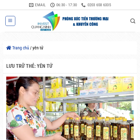
Bỏ
EMAIL
06:30 - 17:30
0203 658 6335
qua
nội
dung
Trang chủ
/
yên tử
LƯU TRỮ THẺ:
YÊN TỬ