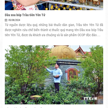
Dầu xoa bóp Trầu tiên Yên Tử
05/08/2024
Từ nguồn dược liệu quý, những bài thuốc dân gian, Trầu tiên Yên Tử đã
được nghiên cứu chế biến thành vị thuốc quý mang tên Dầu xoa bóp Trầu
tiên Yên Tử, được du khách ưa chuộng và là sản phẩm OCOP độc đáo....