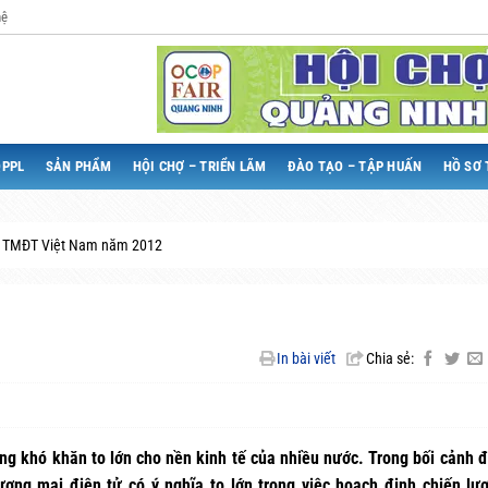
hệ
QPPL
SẢN PHẨM
HỘI CHỢ – TRIỂN LÃM
ĐÀO TẠO – TẬP HUẤN
HỒ SƠ 
 TMĐT Việt Nam năm 2012
In bài viết
Chia sẻ:
ững khó khăn to lớn cho nền kinh tế của nhiều nước. Trong bối cảnh đ
ơng mại điện tử có ý nghĩa to lớn trong việc hoạch định chiến lư