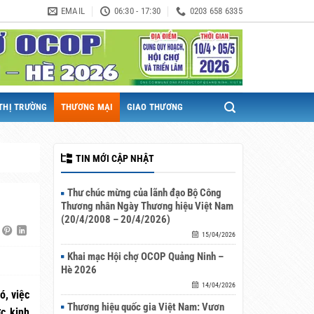
EMAIL
06:30 - 17:30
0203 658 6335
THỊ TRƯỜNG
THƯƠNG MẠI
GIAO THƯƠNG
TIN MỚI CẬP NHẬT
Thư chúc mừng của lãnh đạo Bộ Công
Thương nhân Ngày Thương hiệu Việt Nam
(20/4/2008 – 20/4/2026)
15/04/2026
Khai mạc Hội chợ OCOP Quảng Ninh –
Hè 2026
14/04/2026
ó, việc
Thương hiệu quốc gia Việt Nam: Vươn
ợc kinh