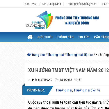
Bỏ
Sàn TMĐT OCOP Quảng Ninh
Thương hiệu Quảng Ninh
Liên 
qua
nội
dung
GIỚI THIỆU
THÔNG BÁO
TIN TỨC
VĂN BẢN 
Trang chủ
/
Thương mại
/
Thương mại điện tử
/
Xu hướng
XU HƯỚNG TMĐT VIỆT NAM NĂM 2012
Phòng XTTM&KC
18/04/2012
5
,
Thương mại
Thương mại điện tử
CHUYÊN MỤC:
Cuộc suy thoái kinh tế toàn cầu tiếp tục gây ra nh
dự báo được xu hướng phát triển của lĩnh vực thư