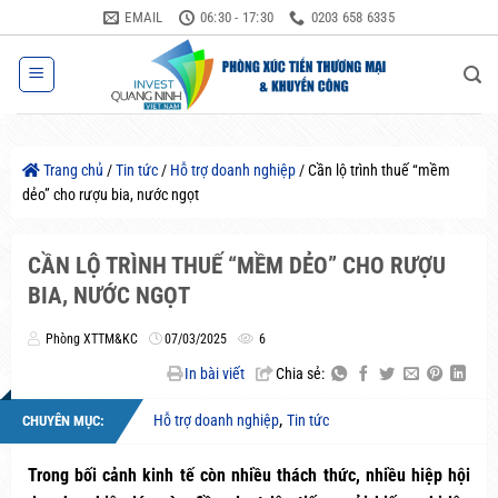
Bỏ
EMAIL
06:30 - 17:30
0203 658 6335
qua
nội
dung
Trang chủ
/
Tin tức
/
Hỗ trợ doanh nghiệp
/
Cần lộ trình thuế “mềm
dẻo” cho rượu bia, nước ngọt
CẦN LỘ TRÌNH THUẾ “MỀM DẺO” CHO RƯỢU
BIA, NƯỚC NGỌT
Phòng XTTM&KC
07/03/2025
6
In bài viết
Chia sẻ:
,
Hỗ trợ doanh nghiệp
Tin tức
CHUYÊN MỤC:
Trong bối cảnh kinh tế còn nhiều thách thức, nhiều hiệp hội