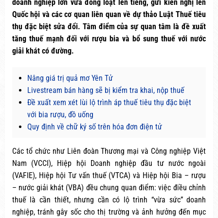
doanh nghiệp lớn vừa đồng loạt lên tiếng, gửi kiến nghị lên
Quốc hội và các cơ quan liên quan về dự thảo Luật Thuế tiêu
thụ đặc biệt sửa đổi. Tâm điểm của sự quan tâm là đề xuất
tăng thuế mạnh đối với rượu bia và bổ sung thuế với nước
giải khát có đường.
Nâng giá trị quả mơ Yên Tử
Livestream bán hàng sẽ bị kiểm tra khai, nộp thuế
Đề xuất xem xét lùi lộ trình áp thuế tiêu thụ đặc biệt
với bia rượu, đồ uống
Quy định về chữ ký số trên hóa đơn điện tử
Các tổ chức như Liên đoàn Thương mại và Công nghiệp Việt
Nam (VCCI), Hiệp hội Doanh nghiệp đầu tư nước ngoài
(VAFIE), Hiệp hội Tư vấn thuế (VTCA) và Hiệp hội Bia – rượu
– nước giải khát (VBA) đều chung quan điểm: việc điều chỉnh
thuế là cần thiết, nhưng cần có lộ trình “vừa sức” doanh
nghiệp, tránh gây sốc cho thị trường và ảnh hưởng đến mục