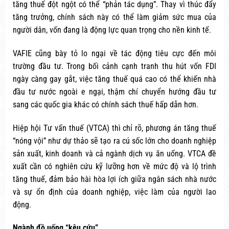
tăng thuế đột ngột có thể “phản tác dụng”. Thay vì thúc đẩy
tăng trưởng, chính sách này có thể làm giảm sức mua của
người dân, vốn đang là động lực quan trọng cho nền kinh tế.
VAFIE cũng bày tỏ lo ngại về tác động tiêu cực đến môi
trường đầu tư. Trong bối cảnh cạnh tranh thu hút vốn FDI
ngày càng gay gắt, việc tăng thuế quá cao có thể khiến nhà
đầu tư nước ngoài e ngại, thậm chí chuyển hướng đầu tư
sang các quốc gia khác có chính sách thuế hấp dẫn hơn.
Hiệp hội Tư vấn thuế (VTCA) thì chỉ rõ, phương án tăng thuế
“nóng vội” như dự thảo sẽ tạo ra cú sốc lớn cho doanh nghiệp
sản xuất, kinh doanh và cả ngành dịch vụ ăn uống. VTCA đề
xuất cần có nghiên cứu kỹ lưỡng hơn về mức độ và lộ trình
tăng thuế, đảm bảo hài hòa lợi ích giữa ngân sách nhà nước
và sự ổn định của doanh nghiệp, việc làm của người lao
động.
Ngành đồ uống “kêu cứu”