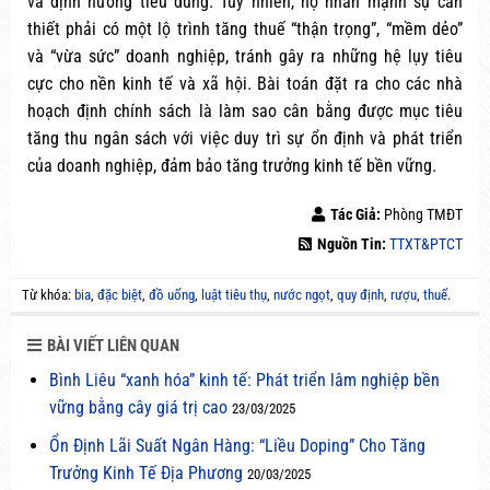
và định hướng tiêu dùng. Tuy nhiên, họ nhấn mạnh sự cần
thiết phải có một lộ trình tăng thuế “thận trọng”, “mềm dẻo”
và “vừa sức” doanh nghiệp, tránh gây ra những hệ lụy tiêu
cực cho nền kinh tế và xã hội. Bài toán đặt ra cho các nhà
hoạch định chính sách là làm sao cân bằng được mục tiêu
tăng thu ngân sách với việc duy trì sự ổn định và phát triển
của doanh nghiệp, đảm bảo tăng trưởng kinh tế bền vững.
Tác Giả:
Phòng TMĐT
Nguồn Tin:
TTXT&PTCT
Từ khóa:
bia
,
đặc biệt
,
đồ uống
,
luật tiêu thụ
,
nước ngọt
,
quy định
,
rượu
,
thuế
.
BÀI VIẾT LIÊN QUAN
Bình Liêu “xanh hóa” kinh tế: Phát triển lâm nghiệp bền
vững bằng cây giá trị cao
23/03/2025
Ổn Định Lãi Suất Ngân Hàng: “Liều Doping” Cho Tăng
Trưởng Kinh Tế Địa Phương
20/03/2025