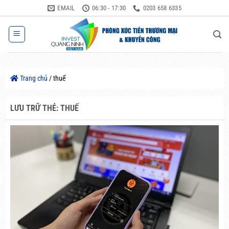
Bỏ
EMAIL
06:30 - 17:30
0203 658 6335
qua
nội
dung
Trang chủ
/
thuế
LƯU TRỮ THẺ:
THUẾ