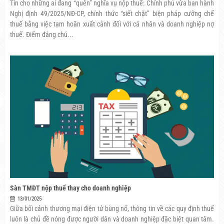
Tin cho những ai đang “quên” nghĩa vụ nộp thuế: Chính phủ vừa ban hành
Nghị định 49/2025/NĐ-CP, chính thức “siết chặt” biện pháp cưỡng chế
thuế bằng việc tạm hoãn xuất cảnh đối với cá nhân và doanh nghiệp nợ
thuế. Điểm đáng chú...
Sàn TMĐT nộp thuế thay cho doanh nghiệp
13/01/2025
Giữa bối cảnh thương mại điện tử bùng nổ, thông tin về các quy định thuế
luôn là chủ đề nóng được người dân và doanh nghiệp đặc biệt quan tâm.