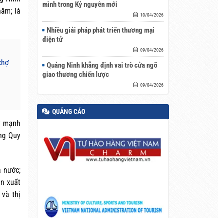
mình trong Kỷ nguyên mới
ăm; là
10/04/2026
Nhiều giải pháp phát triển thương mại
điện tử
09/04/2026
chợ
Quảng Ninh khẳng định vai trò cửa ngõ
giao thương chiến lược
09/04/2026
QUẢNG CÁO
y mạnh
ung Quy
ả nước;
ản xuất
và thị