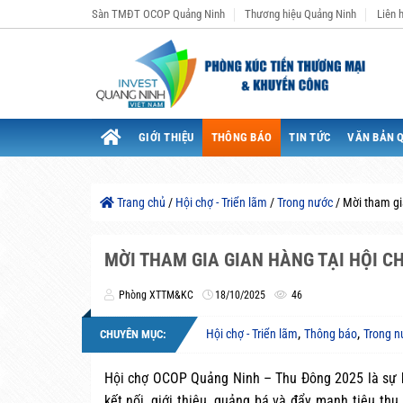
Bỏ
Sàn TMĐT OCOP Quảng Ninh
Thương hiệu Quảng Ninh
Liên 
qua
nội
dung
GIỚI THIỆU
THÔNG BÁO
TIN TỨC
VĂN BẢN 
Trang chủ
/
Hội chợ - Triển lãm
/
Trong nước
/
Mời tham gi
MỜI THAM GIA GIAN HÀNG TẠI HỘI C
Phòng XTTM&KC
18/10/2025
46
,
,
Hội chợ - Triển lãm
Thông báo
Trong n
CHUYÊN MỤC:
Hội chợ OCOP Quảng Ninh – Thu Đông 2025 là sự k
kết nối, giới thiệu, quảng bá và đẩy mạnh tiêu t