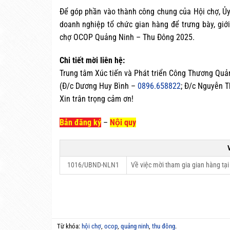
Để góp phần vào thành công chung của Hội chợ, Ủy
doanh nghiệp tổ chức gian hàng để trưng bày, giới
chợ OCOP Quảng Ninh – Thu Đông 2025.
Chi tiết mời liên hệ:
Trung tâm Xúc tiến và Phát triển Công Thương Quả
(Đ/c Dương Huy Bình –
0896.658822
; Đ/c Nguyễn T
Xin trân trọng cảm ơn!
Bản đăng ký
–
Nội quy
1016/UBND-NLN1
Về việc mời tham gia gian hàng t
Từ khóa:
hội chợ
,
ocop
,
quảng ninh
,
thu đông
.