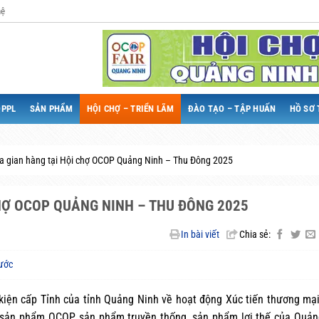
hệ
QPPL
SẢN PHẨM
HỘI CHỢ – TRIỂN LÃM
ĐÀO TẠO – TẬP HUẤN
HỒ SƠ 
a gian hàng tại Hội chợ OCOP Quảng Ninh – Thu Đông 2025
HỢ OCOP QUẢNG NINH – THU ĐÔNG 2025
In bài viết
Chia sẻ:
ước
iện cấp Tỉnh của tỉnh Quảng Ninh về hoạt động Xúc tiến thương mạ
hụ sản phẩm OCOP, sản phẩm truyền thống, sản phẩm lợi thế của Quả