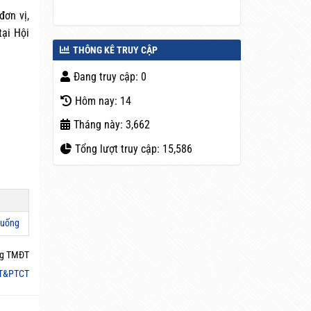
đơn vị,
tại Hội
THÔNG KÊ TRUY CẬP
Đang truy cập: 0
Hôm nay: 14
Tháng này: 3,662
Tổng lượt truy cập: 15,586
xuống
g TMĐT
T&PTCT