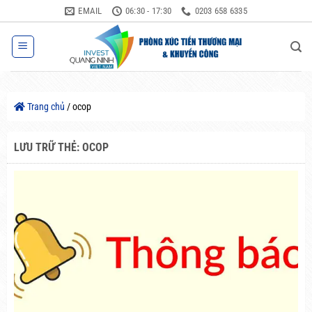
Bỏ
EMAIL
06:30 - 17:30
0203 658 6335
qua
nội
dung
Trang chủ
/
ocop
LƯU TRỮ THẺ:
OCOP