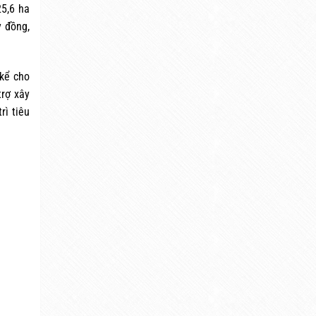
25,6 ha
ỷ đồng,
 kể cho
trợ xây
rì tiêu