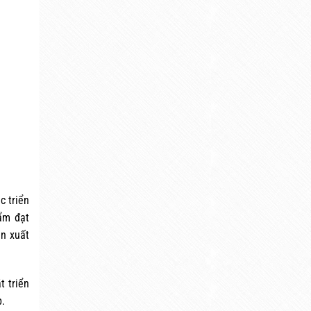
c triển
ẩm đạt
ản xuất
t triển
.