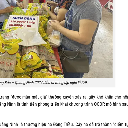
 Bắc – Quảng Ninh 2024 diễn ra trong dịp nghỉ lễ 2/9.
h trạng “được mùa mất giá” thường xuyên xảy ra, gây khó khăn cho n
ảng Ninh là tỉnh tiên phong triển khai chương trình OCOP, mô hình sa
ảng Ninh là thương hiệu na Đông Triều. Cây na đã trở thành “điểm t