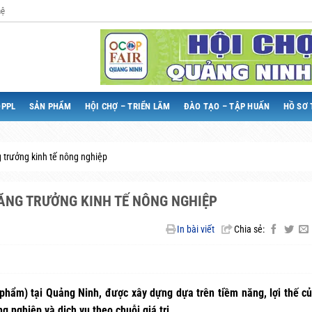
hệ
QPPL
SẢN PHẨM
HỘI CHỢ – TRIỂN LÃM
ĐÀO TẠO – TẬP HUẤN
HỒ SƠ 
 trưởng kinh tế nông nghiệp
ĂNG TRƯỞNG KINH TẾ NÔNG NGHIỆP
In bài viết
Chia sẻ:
hẩm) tại Quảng Ninh, được xây dựng dựa trên tiềm năng, lợi thế củ
 nghiệp và dịch vụ theo chuỗi giá trị.