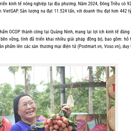
riển kinh tế nông nghiệp tại địa phương. Năm 2024, Đông Triều có 9
n VietGAP. Sản lượng na đạt 11.524 tấn, với doanh thu đạt hơn 442 t
phẩm OCOP thành công tại Quảng Ninh, mang lại lợi ích kinh tế đáng
bền vững, tỉnh đã triển khai nhiều giải pháp đồng bộ, bao gồm: hỗ 
ản phẩm lên các sàn thương mại điện tử (Postmart.vn, Voso.vn), duy t