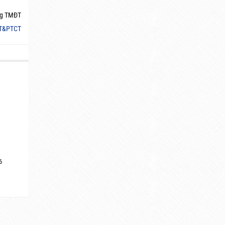
g TMĐT
T&PTCT
6