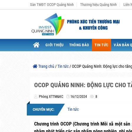
Bỏ
Sàn TMĐT OCOP Quảng Ninh
Thương hiệu Quảng Ninh
Liên 
qua
nội
dung
GIỚI THIỆU
THÔNG BÁO
TIN TỨC
VĂN BẢN 
Trang chủ
/
Tin tức
/
OCOP Quảng Ninh: Động lực cho tăng
OCOP QUẢNG NINH: ĐỘNG LỰC CHO T
Phòng XTTM&KC
16/12/2024
8
Tin tức
CHUYÊN MỤC:
Chương trình OCOP (Chương trình Mỗi xã một sản p
nhằm phát triển các sản phẩm nông nghiệp, phi nông