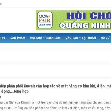
hệ
QPPL
SẢN PHẨM
HỘI CHỢ – TRIỂN LÃM
ĐÀO TẠO – TẬP HUẤN
HỒ SƠ 
iệp phân phối Kuwait cần hợp tác về mặt hàng cơ kim khí, điện, m
o động….tổng hợp
3
p Bin Nisf của Kuwait là một trong những doanh nghiệp hàng đầu chuyên bán 
ng 40.000 chủng loại sản phẩm bao gồm: Cơ kim khí, điện, máy, chiếu sáng, dây 