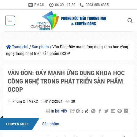
Bỏ
EMAIL
06:30 - 17:30
0203 658 6335
qua
nội
dung
Trang chủ
/
Sản phẩm
/
Vân Đồn: Đẩy mạnh ứng dụng khoa học công
nghệ trong phát triển sản phẩm OCOP
VÂN ĐỒN: ĐẨY MẠNH ỨNG DỤNG KHOA HỌC
CÔNG NGHỆ TRONG PHÁT TRIỂN SẢN PHẨM
OCOP
Phòng XTTM&KC
01/12/2024
20
In bài viết
Chia sẻ:
Sản phẩm
CHUYÊN MỤC: