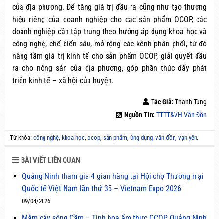
của địa phương. Để tăng giá trị đầu ra cũng như tạo thương
hiệu riêng của doanh nghiệp cho các sản phẩm OCOP, các
doanh nghiệp cần tập trung theo hướng áp dụng khoa học và
công nghệ, chế biến sâu, mở rộng các kênh phân phối, từ đó
nâng tầm giá trị kinh tế cho sản phẩm OCOP, giải quyết đầu
ra cho nông sản của địa phương, góp phần thúc đẩy phát
triển kinh tế – xã hội của huyện.
Tác Giả:
Thanh Tùng
Nguồn Tin:
TTTT&VH Vân Đồn
Từ khóa:
công nghệ
,
khoa học
,
ocop
,
sản phẩm
,
ứng dụng
,
vân đồn
,
vạn yên
.
BÀI VIẾT LIÊN QUAN
Quảng Ninh tham gia 4 gian hàng tại Hội chợ Thương mại
Quốc tế Việt Nam lần thứ 35 – Vietnam Expo 2026
09/04/2026
Mắm cáy sông Cầm – Tinh hoa ẩm thực OCOP Quảng Ninh