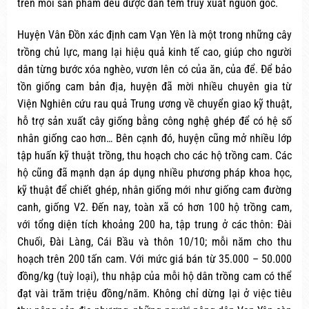
trên mỗi sản phẩm đều được dán tem truy xuất nguồn gốc.
Huyện Vân Đồn xác định cam Vạn Yên là một trong những cây
trồng chủ lực, mang lại hiệu quả kinh tế cao, giúp cho người
dân từng bước xóa nghèo, vươn lên có của ăn, của để. Để bảo
tồn giống cam bản địa, huyện đã mời nhiều chuyên gia từ
Viện Nghiên cứu rau quả Trung ương về chuyển giao kỹ thuật,
hỗ trợ sản xuất cây giống bằng công nghệ ghép để có hệ số
nhân giống cao hơn… Bên cạnh đó, huyện cũng mở nhiều lớp
tập huấn kỹ thuật trồng, thu hoạch cho các hộ trồng cam. Các
hộ cũng đã mạnh dạn áp dụng nhiều phương pháp khoa học,
kỹ thuật để chiết ghép, nhân giống mới như giống cam đường
canh, giống V2. Đến nay, toàn xã có hơn 100 hộ trồng cam,
với tổng diện tích khoảng 200 ha, tập trung ở các thôn: Đài
Chuối, Đài Làng, Cái Bầu và thôn 10/10; mỗi năm cho thu
hoạch trên 200 tấn cam. Với mức giá bán từ 35.000 – 50.000
đồng/kg (tuỳ loại), thu nhập của mỗi hộ dân trồng cam có thể
đạt vài trăm triệu đồng/năm. Không chỉ dừng lại ở việc tiêu