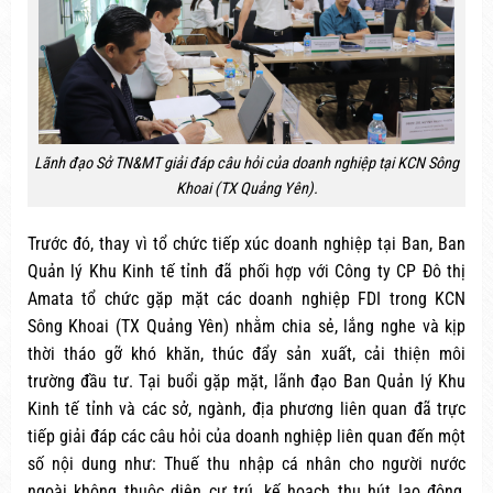
Lãnh đạo Sở TN&MT giải đáp câu hỏi của doanh nghiệp tại KCN Sông
Khoai (TX Quảng Yên).
Trước đó, thay vì tổ chức tiếp xúc doanh nghiệp tại Ban, Ban
Quản lý Khu Kinh tế tỉnh đã phối hợp với Công ty CP Đô thị
Amata tổ chức gặp mặt các doanh nghiệp FDI trong KCN
Sông Khoai (TX Quảng Yên) nhằm chia sẻ, lắng nghe và kịp
thời tháo gỡ khó khăn, thúc đẩy sản xuất, cải thiện môi
trường đầu tư. Tại buổi gặp mặt, lãnh đạo Ban Quản lý Khu
Kinh tế tỉnh và các sở, ngành, địa phương liên quan đã trực
tiếp giải đáp các câu hỏi của doanh nghiệp liên quan đến một
số nội dung như: Thuế thu nhập cá nhân cho người nước
ngoài không thuộc diện cư trú, kế hoạch thu hút lao động,