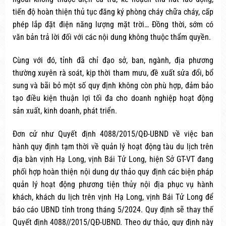
tiến độ hoàn thiện thủ tục đăng ký phòng cháy chữa cháy, cấp
phép lắp đặt điện năng lượng mặt trời… Đồng thời, sớm có
văn bản trả lời đối với các nội dung không thuộc thẩm quyền.
Cùng với đó, tỉnh đã chỉ đạo sở, ban, ngành, địa phương
thường xuyên rà soát, kịp thời tham mưu, đề xuất sửa đổi, bổ
sung và bãi bỏ một số quy định không còn phù hợp, đảm bảo
tạo điều kiện thuận lợi tối đa cho doanh nghiệp hoạt động
sản xuất, kinh doanh, phát triển.
Đơn cử như Quyết định 4088/2015/QĐ-UBND về việc ban
hành quy định tạm thời về quản lý hoạt động tàu du lịch trên
địa bàn vịnh Hạ Long, vịnh Bái Tử Long, hiện Sở GT-VT đang
phối hợp hoàn thiện nội dung dự thảo quy định các biện pháp
quản lý hoạt động phương tiện thủy nội địa phục vụ hành
khách, khách du lịch trên vịnh Hạ Long, vịnh Bái Tử Long để
báo cáo UBND tỉnh trong tháng 5/2024. Quy định sẽ thay thế
Quyết định 4088//2015/QĐ-UBND. Theo dự thảo, quy định này