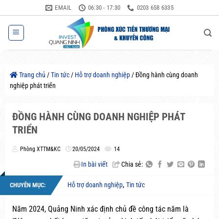
Bỏ
EMAIL
06:30 - 17:30
0203 658 6335
qua
nội
dung
Trang chủ
/
Tin tức
/
Hỗ trợ doanh nghiệp
/
Đồng hành cùng doanh
nghiệp phát triển
ĐỒNG HÀNH CÙNG DOANH NGHIỆP PHÁT
TRIỂN
Phòng XTTM&KC
20/05/2024
14
In bài viết
Chia sẻ:
,
Hỗ trợ doanh nghiệp
Tin tức
CHUYÊN MỤC:
Năm 2024, Quảng Ninh xác định chủ đề công tác năm là