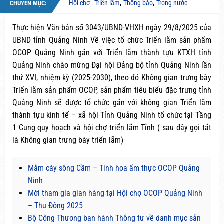
,
,
Hội chợ - Triển lãm
Thông báo
Trong nước
CHUYÊN MỤC:
Thực hiện Văn bản số 3043/UBND-VHXH ngày 29/8/2025 của
UBND tỉnh Quảng Ninh Về việc tổ chức Triển lãm sản phẩm
OCOP Quảng Ninh gắn với Triển lãm thành tựu KTXH tỉnh
Quảng Ninh chào mừng Đại hội Đảng bộ tỉnh Quảng Ninh lần
thứ XVI, nhiệm kỳ (2025-2030), theo đó Không gian trưng bày
Triển lãm sản phẩm OCOP, sản phẩm tiêu biểu đặc trưng tỉnh
Quảng Ninh sẽ được tổ chức gắn với không gian Triển lãm
thành tựu kinh tế – xã hội Tỉnh Quảng Ninh tổ chức tại Tầng
1 Cung quy hoạch và hội chợ triển lãm Tỉnh ( sau đây gọi tắt
là Không gian trưng bày triển lãm)
Mắm cáy sông Cầm – Tinh hoa ẩm thực OCOP Quảng
Ninh
Mời tham gia gian hàng tại Hội chợ OCOP Quảng Ninh
– Thu Đông 2025
Bộ Công Thương ban hành Thông tư về danh mục sản