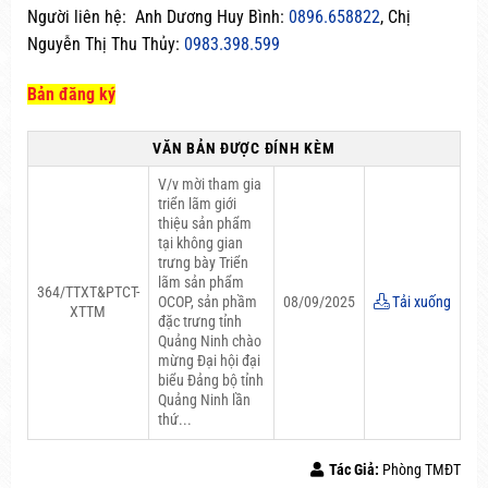
Người liên hệ: Anh Dương Huy Bình:
0896.658822
, Chị
Nguyễn Thị Thu Thủy:
0983.398.599
Bản đăng ký
VĂN BẢN ĐƯỢC ĐÍNH KÈM
V/v mời tham gia
triển lãm giới
thiệu sản phẩm
tại không gian
trưng bày Triển
lãm sản phẩm
364/TTXT&PTCT-
OCOP, sản phầm
08/09/2025
Tải xuống
XTTM
đặc trưng tỉnh
Quảng Ninh chào
mừng Đại hội đại
biểu Đảng bộ tỉnh
Quảng Ninh lần
thứ...
Tác Giả:
Phòng TMĐT