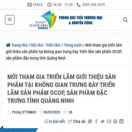
Bỏ
EMAIL
06:30 - 17:30
0203 658 6335
qua
nội
dung
Trang chủ
/
Hội chợ - Triển lãm
/
Trong nước
/
Mời tham gia triển lãm
giới thiệu sản phẩm tại không gian trưng bày Triển lãm sản phẩm OCOP,
sản phầm đặc trưng tỉnh Quảng Ninh
MỜI THAM GIA TRIỂN LÃM GIỚI THIỆU SẢN
PHẨM TẠI KHÔNG GIAN TRƯNG BÀY TRIỂN
LÃM SẢN PHẨM OCOP, SẢN PHẦM ĐẶC
TRƯNG TỈNH QUẢNG NINH
Phòng XTTM&KC
08/09/2025
24
In bài viết
Chia sẻ: