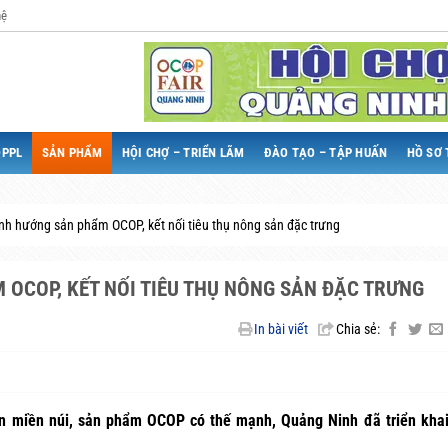
hệ
QPPL
SẢN PHẨM
HỘI CHỢ – TRIỂN LÃM
ĐÀO TẠO – TẬP HUẤN
HỒ SƠ 
nh hướng sản phẩm OCOP, kết nối tiêu thụ nông sản đặc trưng
OCOP, KẾT NỐI TIÊU THỤ NÔNG SẢN ĐẶC TRƯNG
In bài viết
Chia sẻ:
ản miền núi, sản phẩm OCOP có thế mạnh, Quảng Ninh đã triển khai