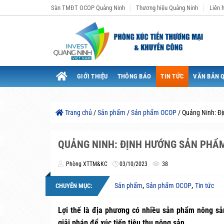
Bỏ
Sàn TMĐT OCOP Quảng Ninh
Thương hiệu Quảng Ninh
Liên 
qua
nội
dung
GIỚI THIỆU
THÔNG BÁO
TIN TỨC
VĂN BẢN 
Trang chủ
/
Sản phẩm
/
Sản phẩm OCOP
/
Quảng Ninh: Đị
QUẢNG NINH: ĐỊNH HƯỚNG SẢN PHẨM 
Phòng XTTM&KC
03/10/2023
38
,
,
Sản phẩm
Sản phẩm OCOP
Tin tức
CHUYÊN MỤC:
Lợi thế là địa phương có nhiều sản phẩm nông s
giải pháp để xúc tiến tiêu thụ nông sản.