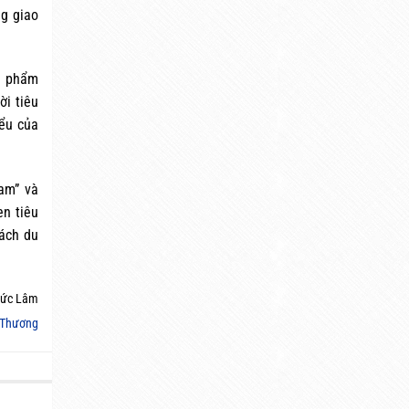
ng giao
n phẩm
ời tiêu
iểu của
am” và
en tiêu
ách du
ức Lâm
 Thương