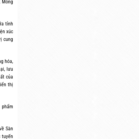
P. Móng
ữa tỉnh
iện xúc
vị cung
ng hóa,
ại, lưu
uất của
iển thị
ản phẩm
 về Sàn
c tuyến