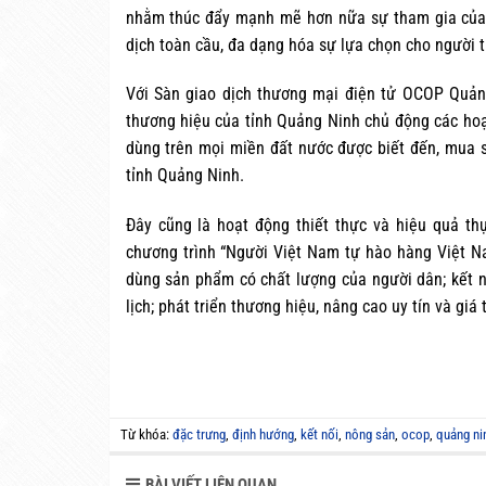
nhằm thúc đẩy mạnh mẽ hơn nữa sự tham gia của n
dịch toàn cầu, đa dạng hóa sự lựa chọn cho người t
Với Sàn giao dịch thương mại điện tử OCOP Quản
thương hiệu của tỉnh Quảng Ninh chủ động các hoạ
dùng trên mọi miền đất nước được biết đến, mua s
tỉnh Quảng Ninh.
Đây cũng là hoạt động thiết thực và hiệu quả t
chương trình “Người Việt Nam tự hào hàng Việt Na
dùng sản phẩm có chất lượng của người dân; kết 
lịch; phát triển thương hiệu, nâng cao uy tín và giá
Từ khóa:
đặc trưng
,
định hướng
,
kết nối
,
nông sản
,
ocop
,
quảng ni
BÀI VIẾT LIÊN QUAN