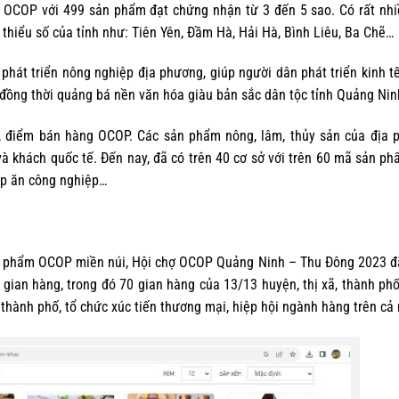
h OCOP với 499 sản phẩm đạt chứng nhận từ 3 đến 5 sao. Có rất nh
thiểu số của tỉnh như: Tiên Yên, Đầm Hà, Hải Hà, Bình Liêu, Ba Chẽ…
hát triển nông nghiệp địa phương, giúp người dân phát triển kinh t
 đồng thời quảng bá nền văn hóa giàu bản sắc dân tộc tỉnh Quảng Nin
m, điểm bán hàng OCOP. Các sản phẩm nông, lâm, thủy sản của địa 
và khách quốc tế. Đến nay, đã có trên 40 cơ sở với trên 60 mã sản p
ếp ăn công nghiệp…
sản phẩm OCOP miền núi, Hội chợ OCOP Quảng Ninh – Thu Đông 2023 
gian hàng, trong đó 70 gian hàng của 13/13 huyện, thị xã, thành ph
 thành phố, tổ chức xúc tiến thương mại, hiệp hội ngành hàng trên cả