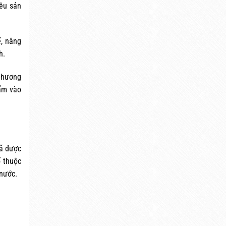
iều sản
ế, nâng
h.
phương
hẩm vào
đã được
ố thuộc
 nước.