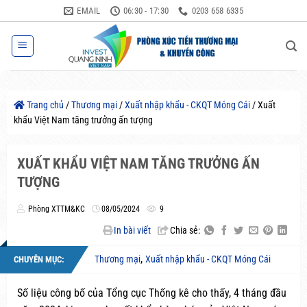
Bỏ
EMAIL
06:30 - 17:30
0203 658 6335
qua
nội
dung
Trang chủ
/
Thương mại
/
Xuất nhập khẩu - CKQT Móng Cái
/
Xuất
khẩu Việt Nam tăng trưởng ấn tượng
XUẤT KHẨU VIỆT NAM TĂNG TRƯỞNG ẤN
TƯỢNG
Phòng XTTM&KC
08/05/2024
9
In bài viết
Chia sẻ:
,
Thương mại
Xuất nhập khẩu - CKQT Móng Cái
CHUYÊN MỤC:
Số liệu công bố của Tổng cục Thống kê cho thấy, 4 tháng đầu